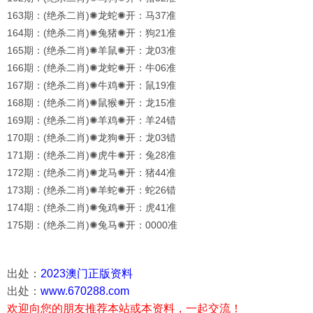
163期：(绝杀二肖)✺龙蛇✺开：马37准
164期：(绝杀二肖)✺兔猪✺开：狗21准
165期：(绝杀二肖)✺羊鼠✺开：龙03准
166期：(绝杀二肖)✺龙蛇✺开：牛06准
167期：(绝杀二肖)✺牛鸡✺开：鼠19准
168期：(绝杀二肖)✺鼠猴✺开：龙15准
169期：(绝杀二肖)✺羊鸡✺开：羊24错
170期：(绝杀二肖)✺龙狗✺开：龙03错
171期：(绝杀二肖)✺虎牛✺开：兔28准
172期：(绝杀二肖)✺龙马✺开：猪44准
173期：(绝杀二肖)✺羊蛇✺开：蛇26错
174期：(绝杀二肖)✺兔鸡✺开：虎41准
175期：(绝杀二肖)✺兔马✺开：0000准
出处：
2023澳门正版资料
出处：
www.670288.com
欢迎向您的朋友推荐本站或本资料，一起交流！