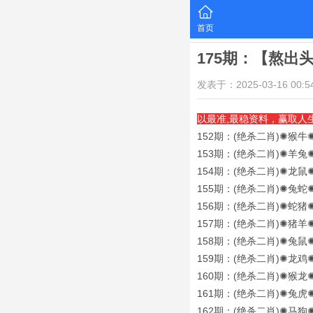
首页
175期：【熬出
发表于：2025-03-16 00:54
以最准,最稳资料，赢取人
152期：(绝杀二肖)✺猴牛
153期：(绝杀二肖)✺羊兔
154期：(绝杀二肖)✺龙鼠
155期：(绝杀二肖)✺兔蛇
156期：(绝杀二肖)✺蛇猪
157期：(绝杀二肖)✺猪羊
158期：(绝杀二肖)✺兔鼠
159期：(绝杀二肖)✺龙鸡
160期：(绝杀二肖)✺猴龙
161期：(绝杀二肖)✺兔虎
162期：(绝杀二肖)✺马狗