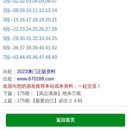
1段--01.02.03.04.05.06.07
2段--08.09.10.11.12.13.14
3段--15.16.17.18.19.20.21
4段--22.23.24.25.26.27.28
5段--29.30.31.32.33.34.35
6段--36.37.38.39.40.41.42
7段--43.44.45.46.47.48.49
出处：
2023澳门正版资料
出处：
www.670288.com
欢迎向您的朋友推荐本站或本资料，一起交流！
下篇：175期：【风尘满身】绝杀①尾
上篇：175期:【最爱自己】必出２４码
返回首页