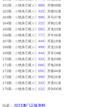
161期：☆绝杀①尾☆〖
888
〗开猪08错
162期：☆绝杀①尾☆〖
333
〗开猪32准
163期：☆绝杀①尾☆〖
999
〗开马37准
164期：☆绝杀①尾☆〖
222
〗开狗21准
165期：☆绝杀①尾☆〖
555
〗开龙03准
166期：☆绝杀①尾☆〖
777
〗开牛06准
167期：☆绝杀①尾☆〖
444
〗开鼠19准
168期：☆绝杀①尾☆〖
999
〗开龙15准
169期：☆绝杀①尾☆〖
444
〗开羊24错
170期：☆绝杀①尾☆〖
333
〗开龙03错
171期：☆绝杀①尾☆〖
666
〗开兔28准
172期：☆绝杀①尾☆〖
555
〗开猪44准
173期：☆绝杀①尾☆〖
999
〗开蛇26准
174期：☆绝杀①尾☆〖
333
〗开虎41准
175期：☆绝杀①尾☆〖
222
〗开0000准
出处：
2023澳门正版资料