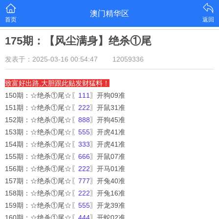
澳门精华区
首页
返回
175期：【风尘满身】绝杀①尾
发表于：2025-03-16 00:54:47
12059336
致富好出路,大胆跟此贴发财猛料！
150期：☆绝杀①尾☆〖
111
〗开狗09准
151期：☆绝杀①尾☆〖
222
〗开鼠31准
152期：☆绝杀①尾☆〖
888
〗开狗45准
153期：☆绝杀①尾☆〖
555
〗开虎41准
154期：☆绝杀①尾☆〖
333
〗开虎41准
155期：☆绝杀①尾☆〖
666
〗开鼠07准
156期：☆绝杀①尾☆〖
222
〗开马01准
157期：☆绝杀①尾☆〖
777
〗开兔40准
158期：☆绝杀①尾☆〖
222
〗开兔16准
159期：☆绝杀①尾☆〖
555
〗开龙39准
160期：☆绝杀①尾☆〖
444
〗开蛇02准