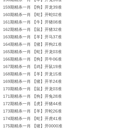
159期精杀一肖 【狗】开龙39准
160期精杀一肖 【蛇】开蛇02准
161期精杀一肖 【牛】开猪08准
162期精杀一肖 【鼠】开猪32准
163期精杀一肖 【羊】开马37准
164期精杀一肖 【猪】开狗21准
165期精杀一肖 【蛇】开龙03准
166期精杀一肖 【狗】开牛06准
167期精杀一肖 【鸡】开鼠19准
168期精杀一肖 【羊】开龙15准
169期精杀一肖 【猪】开羊24准
170期精杀一肖 【鼠】开龙03准
171期精杀一肖 【狗】开兔28准
172期精杀一肖 【虎】开猪44准
173期精杀一肖 【羊】开蛇26准
174期精杀一肖 【蛇】开虎41准
175期精杀一肖 【猪】开0000准