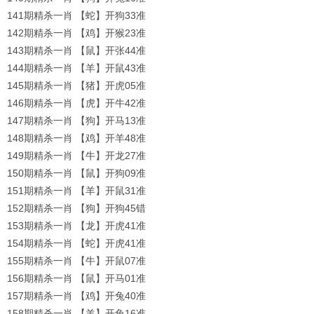
141期精杀一肖 【蛇】开狗33准
142期精杀一肖 【鸡】开猴23准
143期精杀一肖 【鼠】开张44准
144期精杀一肖 【羊】开鼠43准
145期精杀一肖 【猪】开虎05准
146期精杀一肖 【虎】开牛42准
147期精杀一肖 【狗】开马13准
148期精杀一肖 【鸡】开羊48准
149期精杀一肖 【牛】开龙27准
150期精杀一肖 【鼠】开狗09准
151期精杀一肖 【羊】开鼠31准
152期精杀一肖 【狗】开狗45错
153期精杀一肖 【龙】开虎41准
154期精杀一肖 【蛇】开虎41准
155期精杀一肖 【牛】开鼠07准
156期精杀一肖 【鼠】开马01准
157期精杀一肖 【鸡】开兔40准
158期精杀一肖 【羊】开兔16准