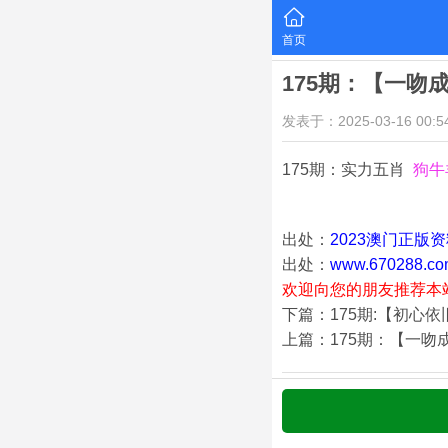
首页
175期：【一吻
发表于：2025-03-16 00:54
175期：实力五肖
狗牛
出处：
2023澳门正版
出处：
www.670288.co
欢迎向您的朋友推荐本
下篇：175期:【初心
上篇：175期：【一吻