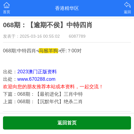
香港精华区
首页
返回
068期：【逾期不侯】中特四肖
发表于：2025-03-16 00:55:02
6087789
068期:中特四肖≮
马猴羊狗
≯开:？00对
出处：
2023澳门正版资料
出处：
www.670288.com
欢迎向您的朋友推荐本站或本资料，一起交流！
下篇：068期：【最初进化】三肖中特
上篇：068期：【沉默年代】绝杀二肖
返回首页