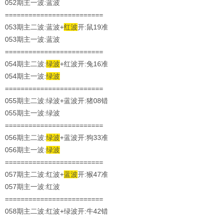
052期主一波:蓝波
=========================
053期主二波:蓝波+
红波
开:鼠19准
053期主一波:蓝波
=========================
054期主二波:
绿波
+红波开:兔16准
054期主一波:
绿波
=========================
055期主二波:绿波+蓝波开:猪08错
055期主一波:绿波
=========================
056期主二波:
绿波
+蓝波开:狗33准
056期主一波:
绿波
=========================
057期主二波:红波+
蓝波
开:猴47准
057期主一波:
红
波
=========================
058期主二波:红波+绿波开:牛42错