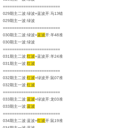
=========================
029期主二波:绿波+蓝波开:马13错
029期主一波:绿波
=========================
030期主二波:绿波+
蓝波
开:羊48准
030
期主一波:绿波
=========================
031期主二波:
红波
+蓝波开:羊24准
031期主一波:
红波
=========================
032期主二波:
红波
+绿波开:鼠07准
032期主一波:
红波
=========================
033期主二波:
蓝波
+绿波开:龙03准
033期主一波:
蓝
波
=========================
034期主二波:蓝波+
红波
开:鼠19准
034期主一波:蓝波