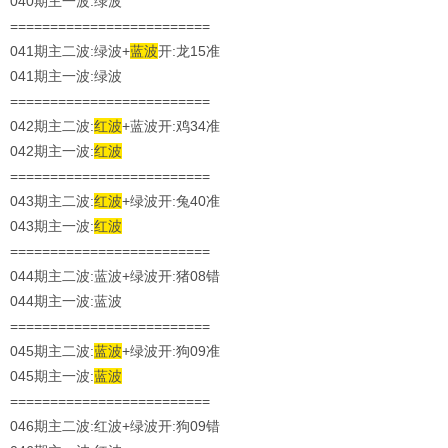
040期主一波:绿波
=========================
041期主二波:绿波+
蓝波
开:龙15准
041期主一波:绿波
=========================
042期主二波:
红波
+蓝波开:鸡34准
042期主一波:
红
波
=========================
043期主二波:
红波
+绿波开:兔40准
043期主一波:
红波
=========================
044期主二波:蓝波+绿波开:猪08错
044期主一波:
蓝
波
=========================
045期主二波:
蓝波
+绿波开:狗09准
045期主一波:
蓝波
=========================
046期主二波:红波+绿波开:狗09错