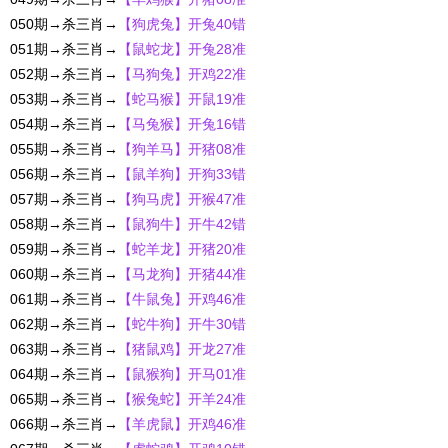
050期→杀三肖→
【狗虎兔
】开兔40错
051期→杀三肖→
【鼠蛇龙
】开兔28准
052期→杀三肖→
【马狗兔
】开鸡22准
053期→杀三肖→
【蛇马猴
】开鼠19准
054期→杀三肖→
【马兔猴
】开兔16错
055期→杀三肖→
【狗羊马
】开猪08准
056期→杀三肖→
【鼠羊狗
】开狗33错
057期→杀三肖→
【狗马虎
】开猴47准
058期→杀三肖→
【鼠狗牛
】开牛42错
059期→杀三肖→
【蛇羊龙
】开猪20准
060期→杀三肖→
【马龙狗
】开猪44准
061期→杀三肖→
【牛鼠兔
】开鸡46准
062期→杀三肖→
【蛇牛狗
】开牛30错
063期→杀三肖→
【猪鼠鸡
】开龙27准
064期→杀三肖→
【鼠猴狗
】开马01准
065期→杀三肖→
【猴兔蛇
】开羊24准
066期→杀三肖→
【羊虎鼠
】开鸡46准