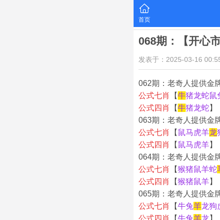
首页
068期：【开心
发表于：2025-03-16 00:55
062期：老奇人提供金
公式七肖
【
牛
猪龙蛇鼠
公式四肖
【
牛
猪龙蛇
】
063期：老奇人提供金
公式七肖
【
鼠马虎羊
龙
公式四肖
【
鼠马虎羊
】
064期：老奇人提供金
公式七肖
【
猴猪鼠羊蛇
公式四肖
【
猴猪鼠羊
】
065期：老奇人提供金
公式七肖
【
牛兔
羊
龙狗
公式四肖
【
牛兔
羊
龙
】