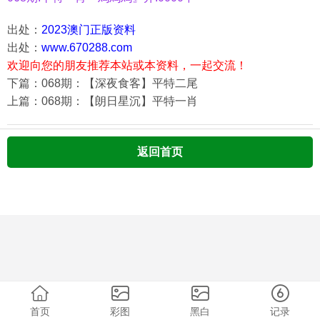
出处：
2023澳门正版资料
出处：
www.670288.com
欢迎向您的朋友推荐本站或本资料，一起交流！
下篇：068期：【深夜食客】平特二尾
上篇：068期：【朗日星沉】平特一肖
返回首页
首页
彩图
黑白
记录