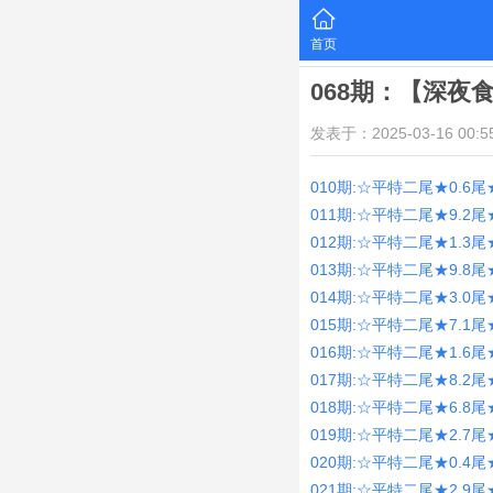
首页
068期：【深夜
发表于：2025-03-16 00:55
010期:☆平特二尾★0.6尾★
011期:☆平特二尾★9.2尾
012期:☆平特二尾★1.3尾
013期:☆平特二尾★9.8尾
014期:☆平特二尾★3.0尾
015期:☆平特二尾★7.1尾
016期:☆平特二尾★1.6尾
017期:☆平特二尾★8.2尾
018期:☆平特二尾★6.8尾
019期:☆平特二尾★2.7尾
020期:☆平特二尾★0.4尾
021期:☆平特二尾★2.9尾★