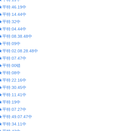
平特:46.19中
平特:14.44中
★平特:32中
平特:04.44中
平特:08.38.48中
★平特:09中
特:02.08.28.48中
平特:07.47中
★平特:00错
★平特:08中
平特:22.16中
平特:30.45中
平特:11.41中
★平特:19中
平特:07.27中
平特:49.07.47中
平特:34.11中