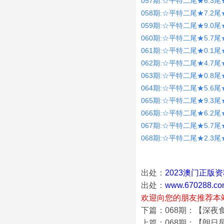
057期:☆平特二尾★6.3尾
058期:☆平特二尾★7.2尾★
059期:☆平特二尾★9.0尾★
060期:☆平特二尾★5.7尾★平
061期:☆平特二尾★0.1尾
062期:☆平特二尾★4.7尾
063期:☆平特二尾★0.8尾
064期:☆平特二尾★5.6尾
065期:☆平特二尾★9.3尾
066期:☆平特二尾★6.2尾★
067期:☆平特二尾★5.7尾★
068期:☆平特二尾★2.3尾
出处：
2023澳门正版
出处：
www.670288.co
欢迎向您的朋友推荐本
下篇：068期：【深夜
上篇：068期：【朗日