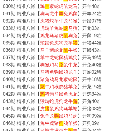
030期:精准八肖【
鸡
羊
猴蛇虎鼠龙马
】开羊48准
031期:精准八肖【
狗马龙牛
羊
兔鸡鼠
】开羊24准
032期:精准八肖【
虎猪蛇羊牛龙马猴
】开鼠07错
033期:精准八肖【
虎鸡羊兔蛇
龙
马猪
】开龙03准
034期:精准八肖【
鸡龙马猪虎
鼠
狗兔
】开鼠19准
035期:精准八肖【
蛇鼠兔虎狗龙羊
猪
】开猪44准
036期:精准八肖【
马羊猪蛇龙
鼠
牛猴
】开鼠43准
037期:精准八肖【
羊牛龙蛇鼠猪鸡狗
】开马49错
038期:精准八肖【
狗猴鸡马
兔
鼠牛龙
】开兔40准
039期:精准八肖【
马猪兔狗鼠鸡龙羊
】开蛇02错
040期:精准八肖【
猪兔鸡马龙猴蛇鼠
】开牛18错
041期:精准八肖【
龙
牛鸡猴虎猪羊兔
】开龙15准
042期:精准八肖【
鸡
猪狗马鼠兔虎龙
】开鸡34准
043期:精准八肖【
猴鸡蛇虎狗龙牛
兔
】开兔40准
044期:精准八肖【
虎
猪
鼠鸡狗马羊蛇
】开猪08准
045期:精准八肖【
兔羊龙
狗
鼠鸡马虎
】开狗09准
046期:精准八肖【
兔牛虎猪
狗
鸡羊猴
】开狗09准
047期:精准八肖【
猪蛇龙猴鸡牛
兔
羊
】开兔04准