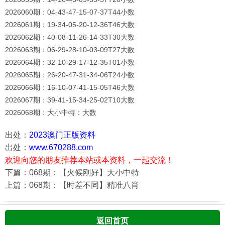
2026060期：04-43-47-15-07-37T44小数
2026061期：19-34-05-20-12-36T46大数
2026062期：40-08-11-26-14-33T30大数
2026063期：06-29-28-10-03-09T27大数
2026064期：32-10-29-17-12-35T01小数
2026065期：26-20-47-31-34-06T24小数
2026066期：16-10-07-41-15-05T46大数
2026067期：39-41-15-34-25-02T10大数
2026068期：大小中特：大数
出处：
2023澳门正版资料
出处：
www.670288.com
欢迎向您的朋友推荐本站或本资料，一起交流！
下篇：068期：【火候刚好】大小中特
上篇：068期：【时差不同】精准八肖
返回首页