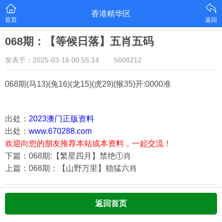
香港精华区
首页
返回
068期：【等候日落】五肖五码
发表于：2025-03-16 00:55:14
5608212
068期
(马13)(兔16)(龙15)(虎29)(猴35)
开:0000准
出处：
2023澳门正版资料
出处：
www.670288.com
欢迎向您的朋友推荐本站或本资料，一起交流！
下篇：068期:【繁星四月】禁绝①肖
上篇：068期：【山野万里】稳猛六肖
返回首页